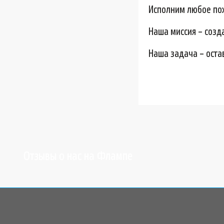
Исполним любое пож
Наша миссия – созд
Наша задача – оста
Отзывы о нас на Флампе