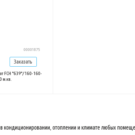
00001875
ат FCH "639"/160-160-
0 м.кв.
в кондиционировании, отоплении и климате любых помеще