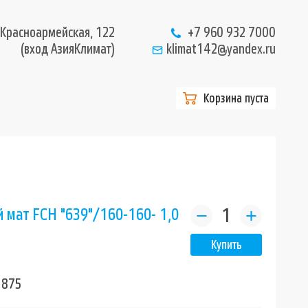
 Красноармейская, 122
+7 960 932 7000
(вход АзияКлимат)
klimat142@yandex.ru
Корзина пуста
 мат FCH "639"/160-160- 1,0
1875